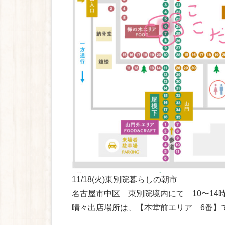
11/18(火)東別院暮らしの朝市
名古屋市中区 東別院境内にて 10〜14
晴々出店場所は、【本堂前エリア 6番】