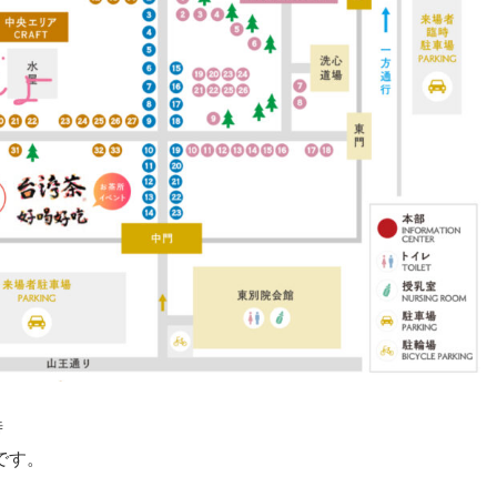
時
です。