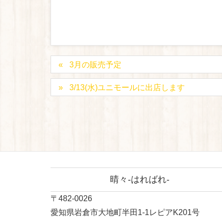
3月の販売予定
3/13(水)ユニモールに出店します
晴々-はればれ-
〒482-0026
愛知県岩倉市大地町半田1-1レピアK201号