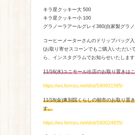
キラ星クッキー大 500
キラ星クッキー小 100
グラノーラアールグレイ380(自家製グラ
コーヒーメーターさんのドリップバッグ入
(お取り寄せスコーンでもご購入いただい
ら、インスタグラムでお知らせいたします
11/16(水)ユニモール出店のお取り置きはこ
https://ws.formzu.net/dist/S90931585/
11/18(金)東別院くらしの朝市のお取り置き
す。
https://ws.formzu.net/dist/S60024835/