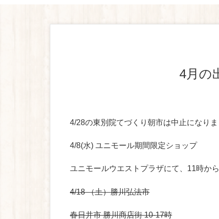
4月の
4/28の東別院てづくり朝市は中止になり
4/8(水) ユニモール期間限定ショップ
ユニモールウエストプラザにて、11時か
4/18 （土）勝川弘法市
春日井市 勝川商店街 10-17時