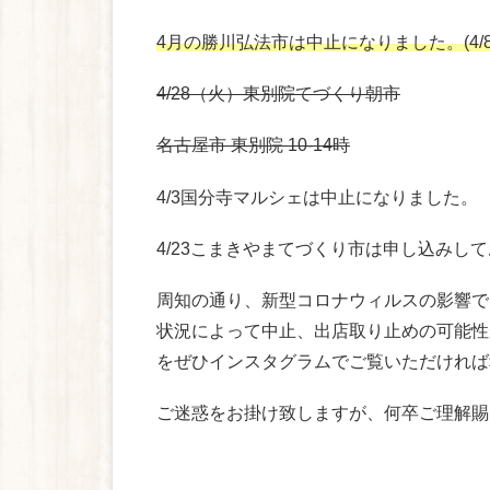
4月の勝川弘法市は中止になりました。(4/8
4/28（火）東別院てづくり朝市
名古屋市 東別院 10-14時
4/3国分寺マルシェは中止になりました。
4/23こまきやまてづくり市は申し込みし
周知の通り、新型コロナウィルスの影響で
状況によって中止、出店取り止めの可能性
をぜひインスタグラムでご覧いただければ
ご迷惑をお掛け致しますが、何卒ご理解賜